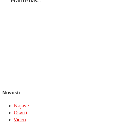
Pratite nas...
Novosti
Najave
Osvrti
Video