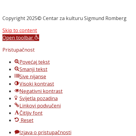
Copyright 2025© Centar za kulturu Sigmund Romberg
Skip to content
Open toolbar
Pristupačnost
Povećaj tekst
Smanji tekst
Sive nijanse
Visoki kontrast
Negativni kontrast
Svijetla pozadina
Linkovi podvučeni
Čitljiv font
Reset
Izjava o pristupačnosti