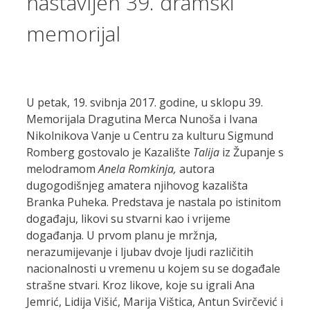
nastavljen 39. dramski
memorijal
U petak, 19. svibnja 2017. godine, u sklopu 39.
Memorijala Dragutina Merca Nunoša i Ivana
Nikolnikova Vanje u Centru za kulturu Sigmund
Romberg gostovalo je Kazalište
Talija
iz Županje s
melodramom
Anela
Romkinja,
autora
dugogodišnjeg amatera njihovog kazališta
Branka Puheka. Predstava je nastala po istinitom
događaju, likovi su stvarni kao i vrijeme
događanja. U prvom planu je mržnja,
nerazumijevanje i ljubav dvoje ljudi različitih
nacionalnosti u vremenu u kojem su se događale
strašne stvari. Kroz likove, koje su igrali Ana
Jemrić, Lidija Višić, Marija Vištica, Antun Svirčević i