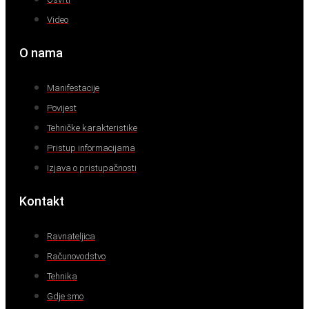
Video
O nama
Manifestacije
Povijest
Tehničke karakteristike
Pristup informacijama
Izjava o pristupačnosti
Kontakt
Ravnateljica
Računovodstvo
Tehnika
Gdje smo