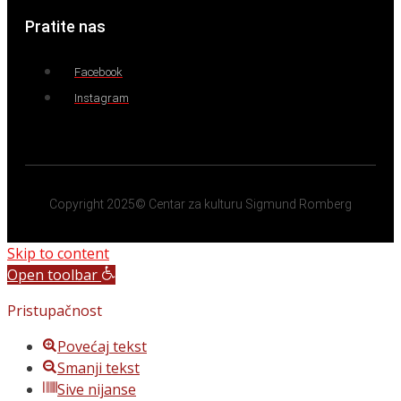
Pratite nas
Facebook
Instagram
Copyright 2025© Centar za kulturu Sigmund Romberg
Skip to content
Open toolbar
Pristupačnost
Povećaj tekst
Smanji tekst
Sive nijanse