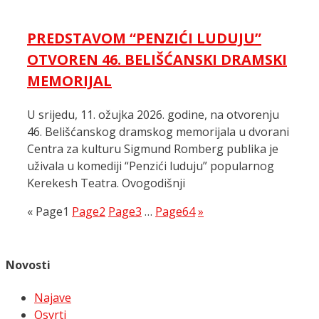
PREDSTAVOM “PENZIĆI LUDUJU”
OTVOREN 46. BELIŠĆANSKI DRAMSKI
MEMORIJAL
U srijedu, 11. ožujka 2026. godine, na otvorenju
46. Belišćanskog dramskog memorijala u dvorani
Centra za kulturu Sigmund Romberg publika je
uživala u komediji “Penzići luduju” popularnog
Kerekesh Teatra. Ovogodišnji
«
Page
1
Page
2
Page
3
…
Page
64
»
Novosti
Najave
Osvrti