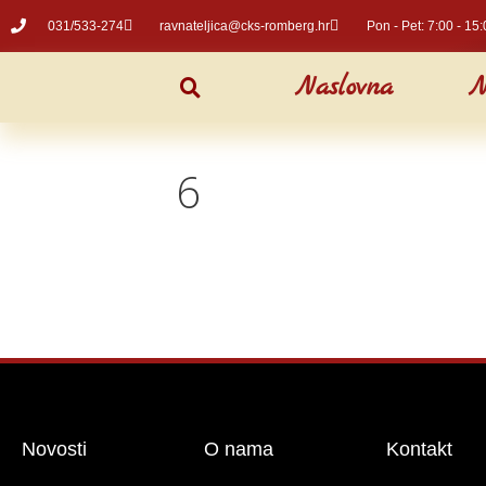
031/533-274
ravnateljica@cks-romberg.hr
Pon - Pet: 7:00 - 15:
Naslovna
N
6
Novosti
O nama
Kontakt