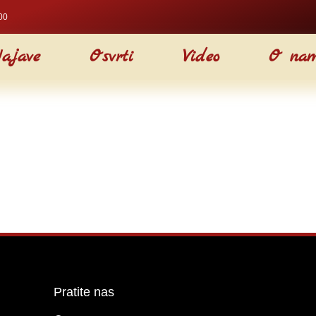
00
ajave
Osvrti
Video
O na
Pratite nas