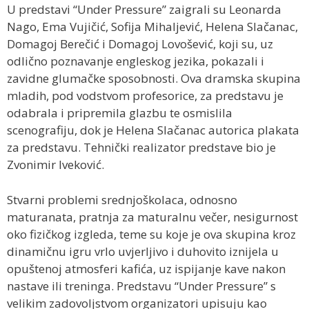
U predstavi “Under Pressure” zaigrali su Leonarda
Nago, Ema Vujičić, Sofija Mihaljević, Helena Slačanac,
Domagoj Berečić i Domagoj Lovošević, koji su, uz
odlično poznavanje engleskog jezika, pokazali i
zavidne glumačke sposobnosti. Ova dramska skupina
mladih, pod vodstvom profesorice, za predstavu je
odabrala i pripremila glazbu te osmislila
scenografiju, dok je Helena Slačanac autorica plakata
za predstavu. Tehnički realizator predstave bio je
Zvonimir Iveković.
Stvarni problemi srednjoškolaca, odnosno
maturanata, pratnja za maturalnu večer, nesigurnost
oko fizičkog izgleda, teme su koje je ova skupina kroz
dinamičnu igru vrlo uvjerljivo i duhovito iznijela u
opuštenoj atmosferi kafića, uz ispijanje kave nakon
nastave ili treninga. Predstavu “Under Pressure” s
velikim zadovoljstvom organizatori upisuju kao