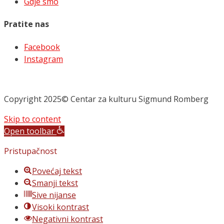
Gdje smo
Pratite nas
Facebook
Instagram
Copyright 2025© Centar za kulturu Sigmund Romberg
Skip to content
Open toolbar
Pristupačnost
Povećaj tekst
Smanji tekst
Sive nijanse
Visoki kontrast
Negativni kontrast