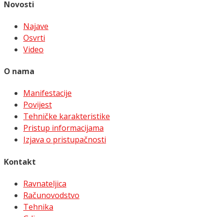
Novosti
Najave
Osvrti
Video
O nama
Manifestacije
Povijest
Tehničke karakteristike
Pristup informacijama
Izjava o pristupačnosti
Kontakt
Ravnateljica
Računovodstvo
Tehnika