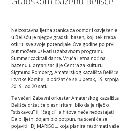
Gradskom bazenu Belišće
Neizostavna ljetna stanica za odmor i osvježenje
u Belišću je njegov gradski bazen, koji tek treba
otkriti sve svoje potencijale. Ove godine po prvi
put možete uživati u zabavnom programu
Summer cocktail dance. Vruća ljetna noć na
bazenu u organizaciji je Centra za kulturu
Sigmund Romberg, Amaterskog kazališta Belišće
i tvrtke Kombel, a održat će se u petak, 19. srpnja
2019., od 20 sati.
Te večeri Zabavni orkestar Amaterskog kazališta
Belišće držat će plesni ritam, bilo da je riječ o
“stiskavcu” ili “čagici”, a hitova neće nedostajati.
Da bi ljetni dojam bio potpun, na sceni će se
pojaviti i DJ MARiSOL, koja planira razdrmati vaše