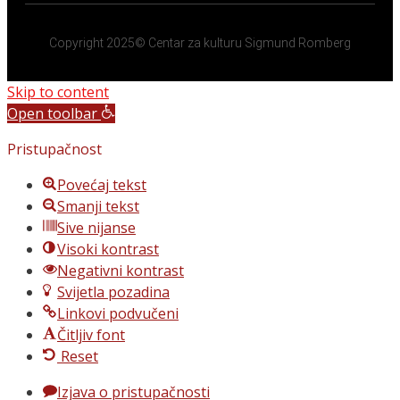
Copyright 2025© Centar za kulturu Sigmund Romberg
Skip to content
Open toolbar
Pristupačnost
Povećaj tekst
Smanji tekst
Sive nijanse
Visoki kontrast
Negativni kontrast
Svijetla pozadina
Linkovi podvučeni
Čitljiv font
Reset
Izjava o pristupačnosti