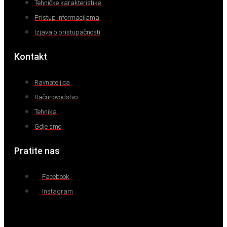
Tehničke karakteristike
Pristup informacijama
Izjava o pristupačnosti
Kontakt
Ravnateljica
Računovodstvo
Tehnika
Gdje smo
Pratite nas
Facebook
Instagram