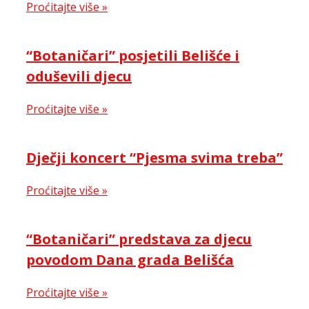
Proćitajte više »
“Botaničari” posjetili Belišće i
oduševili djecu
Proćitajte više »
Dječji koncert “Pjesma svima treba”
Proćitajte više »
“Botaničari” predstava za djecu
povodom Dana grada Belišća
Proćitajte više »