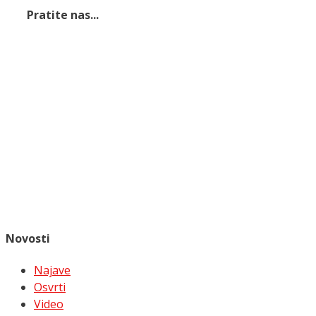
Pratite nas...
Novosti
Najave
Osvrti
Video