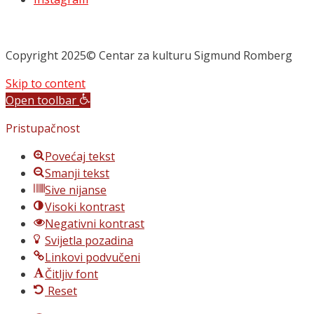
Copyright 2025© Centar za kulturu Sigmund Romberg
Skip to content
Open toolbar
Pristupačnost
Povećaj tekst
Smanji tekst
Sive nijanse
Visoki kontrast
Negativni kontrast
Svijetla pozadina
Linkovi podvučeni
Čitljiv font
Reset