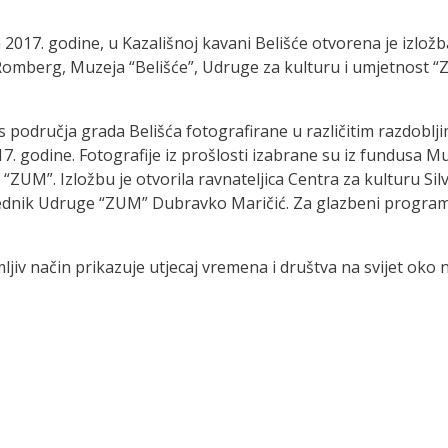
2017. godine, u Kazališnoj kavani Belišće otvorena je izložba
Romberg, Muzeja “Belišće”, Udruge za kulturu i umjetnost “Z
e s područja grada Belišća fotografirane u različitim razdoblj
7. godine. Fotografije iz prošlosti izabrane su iz fundusa Muz
“ZUM”. Izložbu je otvorila ravnateljica Centra za kulturu Silv
dsjednik Udruge “ZUM” Dubravko Maričić. Za glazbeni progra
imljiv način prikazuje utjecaj vremena i društva na svijet oko