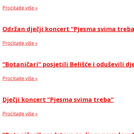
Proćitajte više »
Održan dječji koncert “Pjesma svima treb
Proćitajte više »
“Botaničari” posjetili Belišće i oduševili dj
Proćitajte više »
Dječji koncert “Pjesma svima treba”
Proćitajte više »