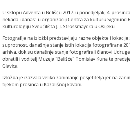
U sklopu Adventa u Belišću 2017. u ponedjeljak, 4. prosinca 
nekada i danas” u organizaciji Centra za kulturu Sigmund 
kulturologiju Sveučilišta J. J. Strossmayera u Osijeku.
Fotografije na izložbi predstavljaju razne objekte i lokacij
suprotnost, današnje stanje istih lokacija fotografirane 201
arhiva, dok su današnje stanje fotografirali članovi Udruge 
obratili i voditelj Muzeja “Belišće” Tomislav Kuna te pre
Glavica.
Izložba je izazvala veliko zanimanje posjetitelja jer na zan
tijekom prosinca u Kazališnoj kavani.