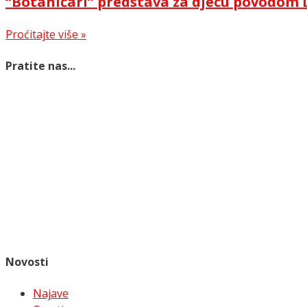
“Botaničari” predstava za djecu povodom 
Proćitajte više »
Pratite nas...
Novosti
Najave