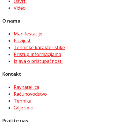
Osvrti
Video
O nama
Manifestacije
Povijest
Tehničke karakteristike
Pristup informacijama
Izjava o pristupačnosti
Kontakt
Ravnateljica
Računovodstvo
Tehnika
Gdje smo
Pratite nas