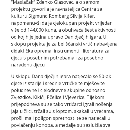
“Maslačak” Zdenko Glasovac, a o samom
projektu govorila je ravnateljica Centra za
kulturu Sigmund Romberg Silvija Kifer,
napomenuvši da je cjelokupan projekt vrijedan
više od 144.000 kuna, a obuhvaća šest aktivnosti,
od kojih je jedna upravo Dan dječjih igara. U
sklopu projekta je za belišćanski vrtić nabavljena
didaktička oprema, instrumenti i literatura za
djecu s posebnim potrebama i za posebno
naradenu djecu.
U sklopu Dana dječjih igara natjecalo se 50-ak
djece iz starije i srednje vrtićke te mješovite
poludnevne i cjelodnevne skupine odnosno
Zvjezdice, Kikići, Pčelice i Vjeverice. Tijekom
prijepodneva su se tako vrtićarci igrali nošenja
jaja u žlici, trčali su s loptom, skakali u vrećama,
prošli mali poligon spretnosti te se natjecali u
povlačenju konopa, a medalje su zaslužila sva