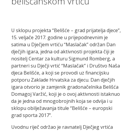
belišćanskom vrtiću
U sklopu projekta “Belišće – grad prijatelja djece”,
15. veljače 2017. godine u prijepodnevnim je
satima u Dječjem vrtiću “Maslačak” održan Dan
dječjih igara, jedna od aktivnosti projekta čiji je
nositelj Centar za kulturu Sigmund Romberg, a
partneri su Dječji vrtić “Maslačak” i Društvo Naša
djeca Belišće, a koji se provodi uz financijsku
potporu Zaklade Hrvatska za djecu. Dan dječjih
igara otvorio je zamjenik gradonačelnika Belišća
Domagoj Varžić, koji je o ovoj aktivnosti istaknuo
da je jedna od mnogobrojnih koja se odvija i u
sklopu obilježavanja titule “Belišće – europski
grad sporta 2017”.
Uvodnu riječ održao je ravnatelj Dječjeg vrtića