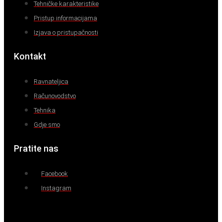
Tehničke karakteristike
Pristup informacijama
Izjava o pristupačnosti
Kontakt
Ravnateljica
Računovodstvo
Tehnika
Gdje smo
Pratite nas
Facebook
Instagram