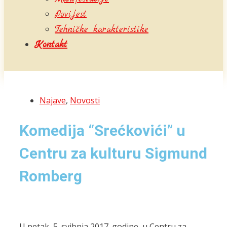
Povijest
Tehničke karakteristike
Kontakt
Najave
,
Novosti
Komedija “Srećkovići” u
Centru za kulturu Sigmund
Romberg
U petak, 5. svibnja 2017. godine, u Centru za