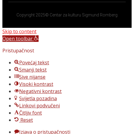
Copyright 2025© Centar za kulturu Sigmund Romberg
Skip to content
Open toolbar
Pristupačnost
Povećaj tekst
Smanji tekst
Sive nijanse
Visoki kontrast
Negativni kontrast
Svijetla pozadina
Linkovi podvučeni
Čitljiv font
Reset
Izjava o pristupačnosti