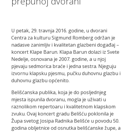
prepunoj dvorani
U petak, 29. travnja 2016. godine, u dvorani
Centra za kulturu Sigmund Romberg održan je
nadasve zanimljiv i kvalitetan glazbeni događaj –
koncert Klape Barun. Klapa Barun dolazi iz Svete
Nedelje, osnovana je 2007. godine, a u njoj
pjevaju sedmorica braće i jedna sestra. Njeguju
izvornu klapsku pjesmu, pučku duhovnu glazbu i
duhovnu glazbu općenito.
Belišćanska publika, koja je do posljednjeg
mjesta ispunila dvoranu, mogla je uživati u
raznolikom repertoaru i kvalitetnom klapskom
zvuku. Ovaj koncert gradu Belišću poklonila je
Župa svetog Josipa Radnika Belišće u povodu 50.
godina obljetnice od osnutka belišćanske župe, a