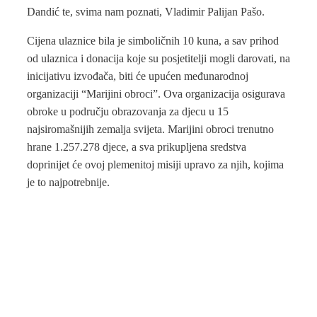
Dandić te, svima nam poznati, Vladimir Palijan Pašo.
Cijena ulaznice bila je simboličnih 10 kuna, a sav prihod
od ulaznica i donacija koje su posjetitelji mogli darovati, na
inicijativu izvođača, biti će upućen međunarodnoj
organizaciji “Marijini obroci”. Ova organizacija osigurava
obroke u području obrazovanja za djecu u 15
najsiromašnijih zemalja svijeta. Marijini obroci trenutno
hrane 1.257.278 djece, a sva prikupljena sredstva
doprinijet će ovoj plemenitoj misiji upravo za njih, kojima
je to najpotrebnije.