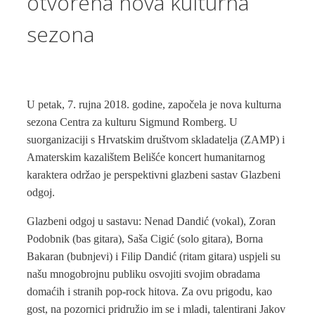
otvorena nova kulturna
sezona
U petak, 7. rujna 2018. godine, započela je nova kulturna
sezona Centra za kulturu Sigmund Romberg. U
suorganizaciji s Hrvatskim društvom skladatelja (ZAMP) i
Amaterskim kazalištem Belišće koncert humanitarnog
karaktera održao je perspektivni glazbeni sastav Glazbeni
odgoj.
Glazbeni odgoj u sastavu: Nenad Dandić (vokal), Zoran
Podobnik (bas gitara), Saša Cigić (solo gitara), Borna
Bakaran (bubnjevi) i Filip Dandić (ritam gitara) uspjeli su
našu mnogobrojnu publiku osvojiti svojim obradama
domaćih i stranih pop-rock hitova. Za ovu prigodu, kao
gost, na pozornici pridružio im se i mladi, talentirani Jakov