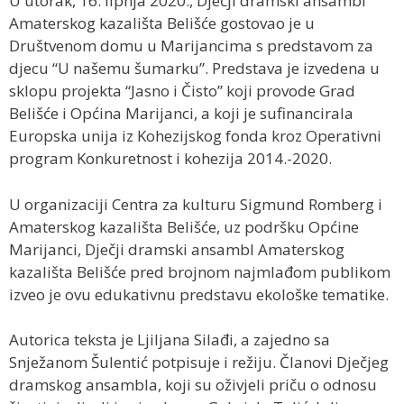
U utorak, 16. lipnja 2020., Dječji dramski ansambl
Amaterskog kazališta Belišće gostovao je u
Društvenom domu u Marijancima s predstavom za
djecu “U našemu šumarku”. Predstava je izvedena u
sklopu projekta “Jasno i Čisto” koji provode Grad
Belišće i Općina Marijanci, a koji je sufinancirala
Europska unija iz Kohezijskog fonda kroz Operativni
program Konkuretnost i kohezija 2014.-2020.
U organizaciji Centra za kulturu Sigmund Romberg i
Amaterskog kazališta Belišće, uz podršku Općine
Marijanci, Dječji dramski ansambl Amaterskog
kazališta Belišće pred brojnom najmlađom publikom
izveo je ovu edukativnu predstavu ekološke tematike.
Autorica teksta je Ljiljana Silađi, a zajedno sa
Snježanom Šulentić potpisuje i režiju. Članovi Dječjeg
dramskog ansambla, koji su oživjeli priču o odnosu