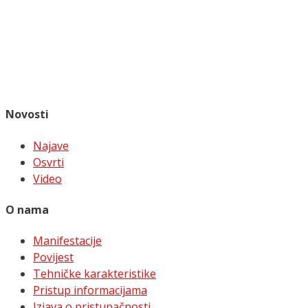
Novosti
Najave
Osvrti
Video
O nama
Manifestacije
Povijest
Tehničke karakteristike
Pristup informacijama
Izjava o pristupačnosti