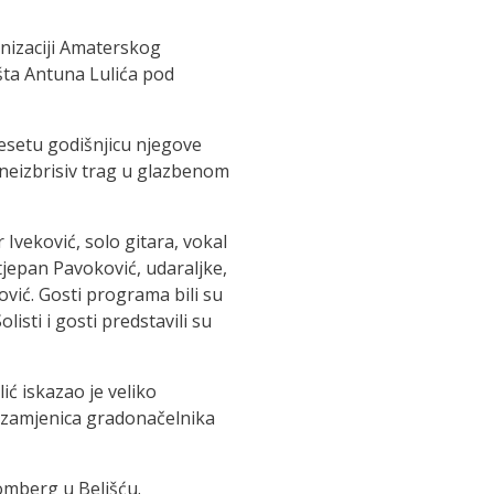
nizaciji Amaterskog
šta Antuna Lulića pod
desetu godišnjicu njegove
neizbrisiv trag u glazbenom
veković, solo gitara, vokal
Stjepan Pavoković, udaraljke,
ović. Gosti programa bili su
sti i gosti predstavili su
ć iskazao je veliko
i zamjenica gradonačelnika
omberg u Belišću.