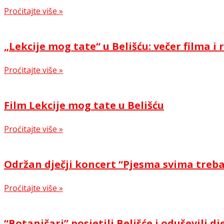
Proćitajte više »
„Lekcije mog tate“ u Belišću: večer filma 
Proćitajte više »
Film Lekcije mog tate u Belišću
Proćitajte više »
Održan dječji koncert “Pjesma svima treb
Proćitajte više »
“Botaničari” posjetili Belišće i oduševili dj