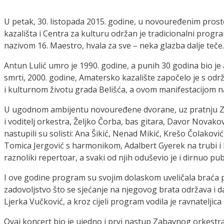
U petak, 30. listopada 2015. godine, u novouređenim pros
kazališta i Centra za kulturu održan je tradicionalni prog
nazivom 16. Maestro, hvala za sve – neka glazba dalje teče.
Antun Lulić umro je 1990. godine, a punih 30 godina bio je 
smrti, 2000. godine, Amatersko kazalište započelo je s od
i kulturnom životu grada Belišća, a ovom manifestacijom na
U ugodnom ambijentu novouređene dvorane, uz pratnju Zab
i voditelj orkestra, Željko Čorba, bas gitara, Davor Novakovi
nastupili su solisti: Ana Šikić, Nenad Mikić, Krešo Čolakov
Tomica Jergović s harmonikom, Adalbert Gyerek na trubi i k
raznoliki repertoar, a svaki od njih oduševio je i dirnuo pub
I ove godine program su svojim dolaskom uveličala braća po
zadovoljstvo što se sjećanje na njegovog brata održava i d
Ljerka Vučković, a kroz cijeli program vodila je ravnateljica 
Ovaj koncert bio je ujedno i prvi nastup Zabavnog orkes