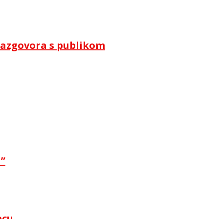
i razgovora s publikom
a”
ecu