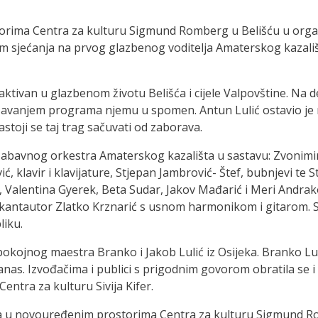
torima Centra za kulturu Sigmund Romberg u Belišću u orga
ram sjećanja na prvog glazbenog voditelja Amaterskog kazali
aktivan u glazbenom životu Belišća i cijele Valpovštine. Na 
ržavanjem programa njemu u spomen. Antun Lulić ostavio je 
stoji se taj trag sačuvati od zaborava.
avnog orkestra Amaterskog kazališta u sastavu: Zvonimir I
ć, klavir i klavijature, Stjepan Jambrović- Štef, bubnjevi te 
ić, Valentina Gyerek, Beta Sudar, Jakov Mađarić i Meri Andrak
antautor Zlatko Krznarić s usnom harmonikom i gitarom. Soli
liku.
kojnog maestra Branko i Jakob Lulić iz Osijeka. Branko Luli
anas. Izvođačima i publici s prigodnim govorom obratila se 
Centra za kulturu Sivija Kifer.
tra u novouređenim prostorima Centra za kulturu Sigmund R