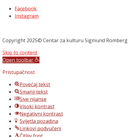
Facebook
Instagram
Copyright 2025© Centar za kulturu Sigmund Romberg
Skip to content
Open toolbar
Pristupačnost
Povećaj tekst
Smanji tekst
Sive nijanse
Visoki kontrast
Negativni kontrast
Svijetla pozadina
Linkovi podvučeni
Čitljiv font