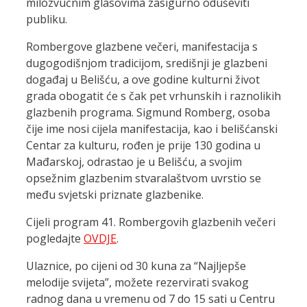
milozvučnim glasovima zasigurno oduševiti
publiku.
Rombergove glazbene večeri, manifestacija s
dugogodišnjom tradicijom, središnji je glazbeni
događaj u Belišću, a ove godine kulturni život
grada obogatit će s čak pet vrhunskih i raznolikih
glazbenih programa. Sigmund Romberg, osoba
čije ime nosi cijela manifestacija, kao i belišćanski
Centar za kulturu, rođen je prije 130 godina u
Mađarskoj, odrastao je u Belišću, a svojim
opsežnim glazbenim stvaralaštvom uvrstio se
među svjetski priznate glazbenike.
Cijeli program 41. Rombergovih glazbenih večeri
pogledajte
OVDJE
.
Ulaznice, po cijeni od 30 kuna za “Najljepše
melodije svijeta”, možete rezervirati svakog
radnog dana u vremenu od 7 do 15 sati u Centru