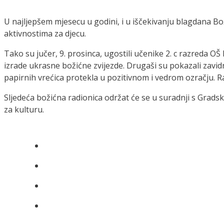
U najljepšem mjesecu u godini, i u iščekivanju blagdana B
aktivnostima za djecu.
Tako su jučer, 9. prosinca, ugostili učenike 2. c razreda OŠ
izrade ukrasne božićne zvijezde. Drugaši su pokazali zavidnu
papirnih vrećica protekla u pozitivnom i vedrom ozračju. Ra
Sljedeća božićna radionica održat će se u suradnji s Gradsk
za kulturu.