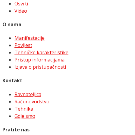
Osvrti
Video
O nama
Manifestacije
Povijest
Tehničke karakteristike
Pristup informacijama
Izjava o pristupačnosti
Kontakt
Ravnateljica
Računovodstvo
Tehnika
Gdje smo
Pratite nas