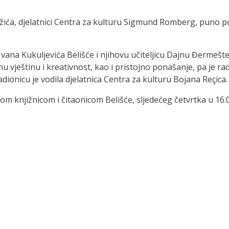
ožića, djelatnici Centra za kulturu Sigmund Romberg, puno 
 Ivana Kukuljevića Belišće i njihovu učiteljicu Dajnu Đermešt
 vještinu i kreativnost, kao i pristojno ponašanje, pa je rad
dionicu je vodila djelatnica Centra za kulturu Bojana Reçica.
om knjižnicom i čitaonicom Belišće, sljedećeg četvrtka u 16.