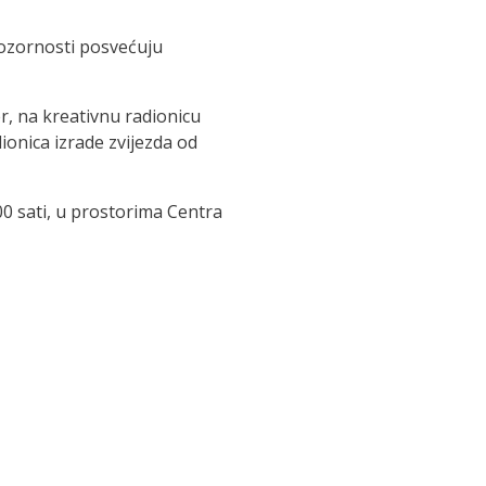
pozornosti posvećuju
er, na kreativnu radionicu
ionica izrade zvijezda od
00 sati, u prostorima Centra