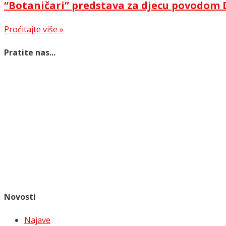
“Botaničari” predstava za djecu povodom 
Proćitajte više »
Pratite nas...
Novosti
Najave