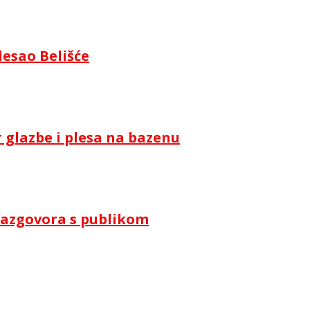
lesao Belišće
 glazbe i plesa na bazenu
i razgovora s publikom