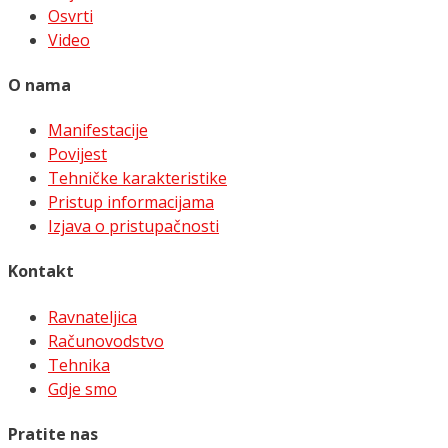
Osvrti
Video
O nama
Manifestacije
Povijest
Tehničke karakteristike
Pristup informacijama
Izjava o pristupačnosti
Kontakt
Ravnateljica
Računovodstvo
Tehnika
Gdje smo
Pratite nas