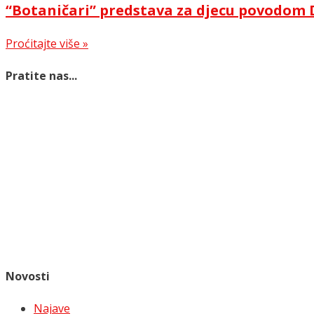
“Botaničari” predstava za djecu povodom 
Proćitajte više »
Pratite nas...
Novosti
Najave