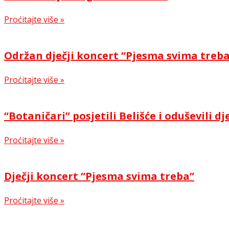
Proćitajte više »
Održan dječji koncert “Pjesma svima treb
Proćitajte više »
“Botaničari” posjetili Belišće i oduševili dj
Proćitajte više »
Dječji koncert “Pjesma svima treba”
Proćitajte više »