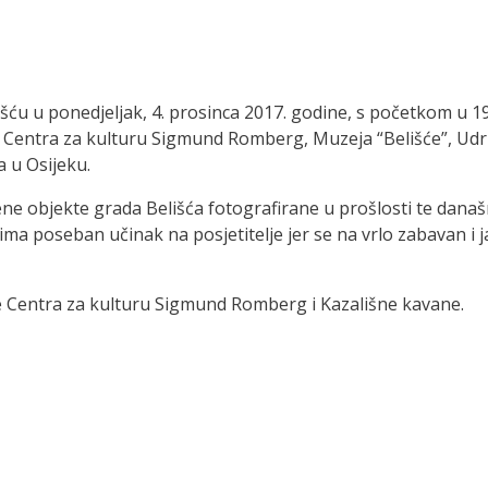
šću u ponedjeljak, 4. prosinca 2017. godine, s početkom u 19
iji Centra za kulturu Sigmund Romberg, Muzeja “Belišće”, Ud
a u Osijeku.
ne objekte grada Belišća fotografirane u prošlosti te današnj
 ima poseban učinak na posjetitelje jer se na vrlo zabavan i 
lje Centra za kulturu Sigmund Romberg i Kazališne kavane.