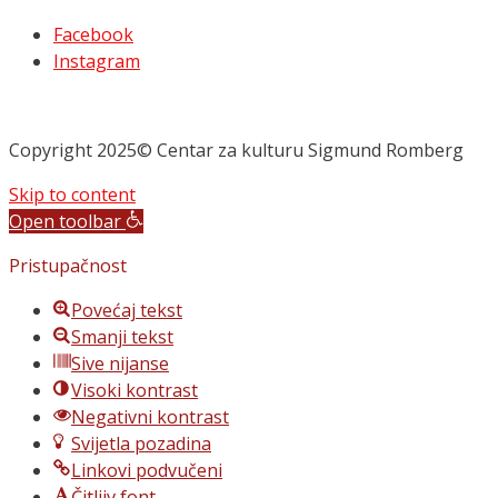
Facebook
Instagram
Copyright 2025© Centar za kulturu Sigmund Romberg
Skip to content
Open toolbar
Pristupačnost
Povećaj tekst
Smanji tekst
Sive nijanse
Visoki kontrast
Negativni kontrast
Svijetla pozadina
Linkovi podvučeni
Čitljiv font