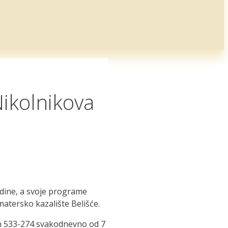
ikolnikova
odine, a svoje programe
atersko kazalište Belišće.
fon 533-274 svakodnevno od 7