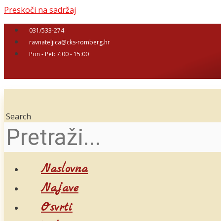
Preskoči na sadržaj
031/533-274
ravnateljica@cks-romberg.hr
Pon - Pet: 7:00 - 15:00
Search
Naslovna
Najave
Osvrti