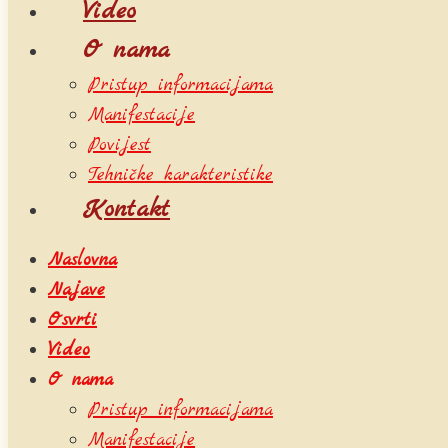
Video
O nama
Pristup informacijama
Manifestacije
Povijest
Tehničke karakteristike
Kontakt
Naslovna
Najave
Osvrti
Video
O nama
Pristup informacijama
Manifestacije