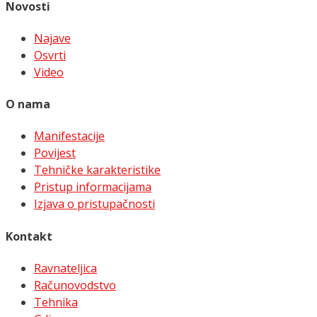
Novosti
Najave
Osvrti
Video
O nama
Manifestacije
Povijest
Tehničke karakteristike
Pristup informacijama
Izjava o pristupačnosti
Kontakt
Ravnateljica
Računovodstvo
Tehnika