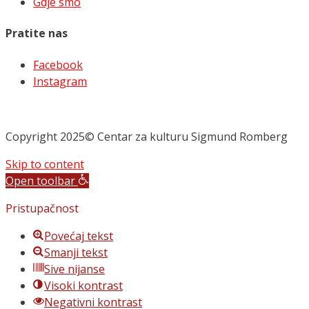
Gdje smo
Pratite nas
Facebook
Instagram
Copyright 2025© Centar za kulturu Sigmund Romberg
Skip to content
Open toolbar
Pristupačnost
Povećaj tekst
Smanji tekst
Sive nijanse
Visoki kontrast
Negativni kontrast