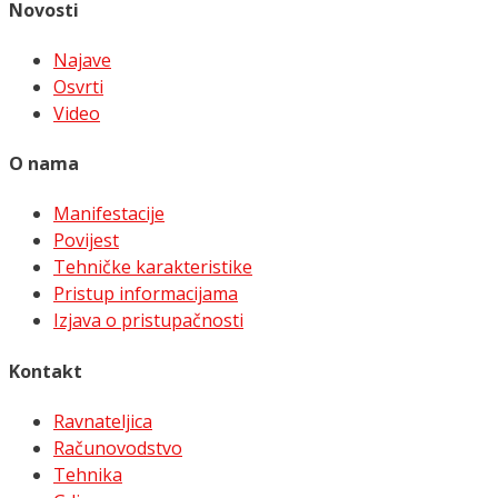
Novosti
Najave
Osvrti
Video
O nama
Manifestacije
Povijest
Tehničke karakteristike
Pristup informacijama
Izjava o pristupačnosti
Kontakt
Ravnateljica
Računovodstvo
Tehnika