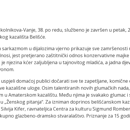
lnikova-Vanje, 38. po redu, službeno je završen u petak, 27
og kazališta Belišće.
 sarkazmom u dijalozima vjerno prikazuje sve zamršenosti
odnosi, jest pretjerano zaštitnički odnos konzervativne majke
 je njezina kćer zaljubljena u tajnovitog mladića, a jadna dj
zvonom.
spjeli domaćoj publici dočarati sve te zapetljane, komične
 prve kazališne uloge. Osim talentiranih novih glumačkih nad
adom u Amaterskom kazalištu. Među njima je svakako glumac 
vedbu „Ženskog pitanja“. Za izniman doprinos belišćanskom k
ilvija Kifer, ravnateljica Centra za kulturu Sigmund Romberg,
elokupno glazbeno-dramsko stvaralaštvo. Priznanje za 15 god