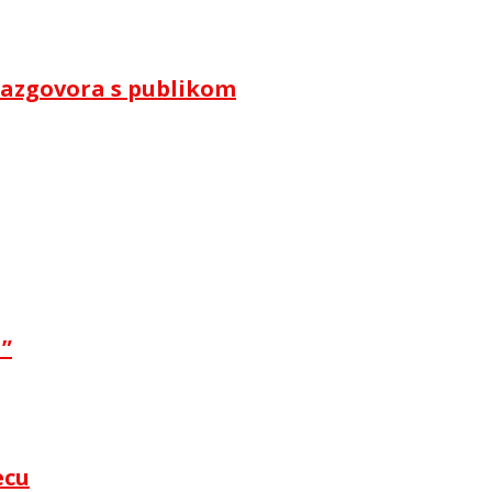
i razgovora s publikom
a”
ecu