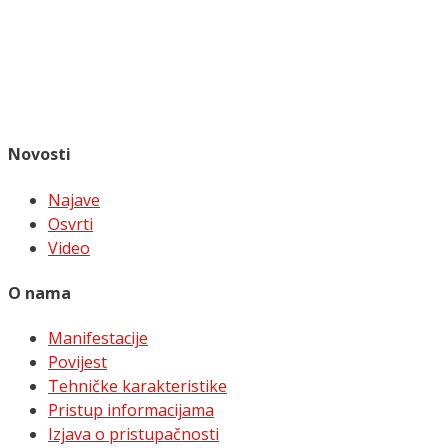
Novosti
Najave
Osvrti
Video
O nama
Manifestacije
Povijest
Tehničke karakteristike
Pristup informacijama
Izjava o pristupačnosti