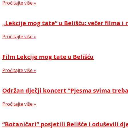
Proćitajte više »
„Lekcije mog tate“ u Belišću: večer filma 
Proćitajte više »
Film Lekcije mog tate u Belišću
Proćitajte više »
Održan dječji koncert “Pjesma svima treb
Proćitajte više »
“Botaničari” posjetili Belišće i oduševili dj