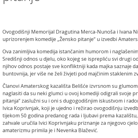
Ovogodišnji Memorijal Dragutina Merca-Nunoša i Ivana Niko
uprizorenjem komedije „Žensko pitanje“ u izvedbi Amatersk
Ova zanimljiva komedija istančanim humorom i naglašenim
Središnji odnos u djelu, oko kojeg se isprepliću svi drugi 
njihov odnos postaje sve konfliktniji kada majka saznaje da
buntovnija, jer više ne želi živjeti pod majčinim staklenim 
Članovi Amaterskog kazališta Belišće izvrsnom su glumom u
naglasiti da su neki glumci u ovoj komediji odigrali svoje
pitanja“ zaslužni su i oni s dugogodišnjim iskustvom i r
Ivica Koprivnjak, koji je ujedno i režirao ovogodišnju iz
tijekom 50 godina predanog rada i ljubavi prema kazalištu, S
zahvale uručila Ivici Koprivnjaku priznanje za njegovo cj
amaterizmu primila je i Nevenka Blažević.