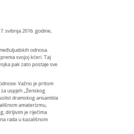
. svibnja 2016. godine,
 međuljudskih odnosa.
 prema svojoj kćeri. Taj
evojka pak zato postaje sve
 odnose. Važno je pritom
a, za uspjeh „Ženskog
i solist dramskog ansambla
azališnom amaterizmu,
 dirljivim je riječima
ina rada u kazališnom