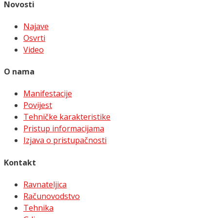
Novosti
Najave
Osvrti
Video
O nama
Manifestacije
Povijest
Tehničke karakteristike
Pristup informacijama
Izjava o pristupačnosti
Kontakt
Ravnateljica
Računovodstvo
Tehnika