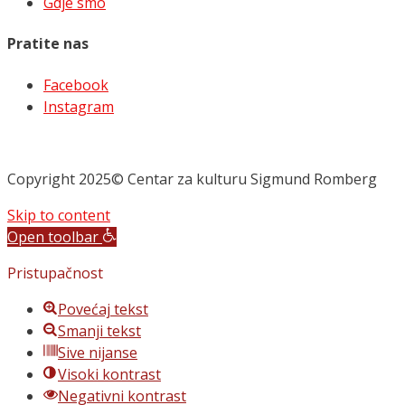
Gdje smo
Pratite nas
Facebook
Instagram
Copyright 2025© Centar za kulturu Sigmund Romberg
Skip to content
Open toolbar
Pristupačnost
Povećaj tekst
Smanji tekst
Sive nijanse
Visoki kontrast
Negativni kontrast