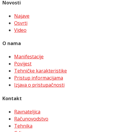
Novosti
Najave
Osvrti
Video
O nama
Manifestacije
Povijest
Tehničke karakteristike
Pristup informacijama
Izjava o pristupačnosti
Kontakt
Ravnateljica
Računovodstvo
Tehnika