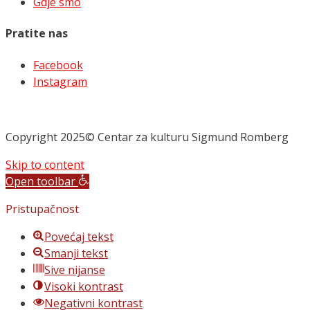
Gdje smo
Pratite nas
Facebook
Instagram
Copyright 2025© Centar za kulturu Sigmund Romberg
Skip to content
Open toolbar
Pristupačnost
Povećaj tekst
Smanji tekst
Sive nijanse
Visoki kontrast
Negativni kontrast