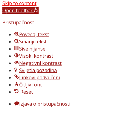
Skip to content
Open toolbar
Pristupačnost
Povećaj tekst
Smanji tekst
Sive nijanse
Visoki kontrast
Negativni kontrast
Svijetla pozadina
Linkovi podvučeni
Čitljiv font
Reset
Izjava o pristupačnosti