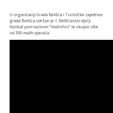
U organizaciji Grada Belišća i Turističke zajednice
grada Belišća održan je 1. Belišćanski dječji
festival pod nazivom “Vedrofon” te okupio više
od 300 malih pjevača.