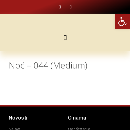
Open
Noć – 044 (Medium)
Novosti
O nama
Najave
Manifestacije