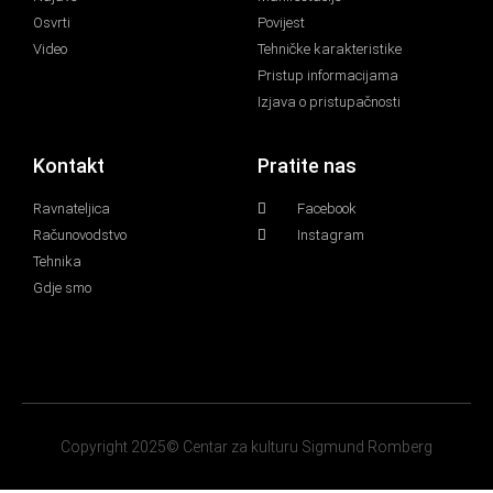
Osvrti
Povijest
Video
Tehničke karakteristike
Pristup informacijama
Izjava o pristupačnosti
Kontakt
Pratite nas
Ravnateljica
Facebook
Računovodstvo
Instagram
Tehnika
Gdje smo
Copyright 2025© Centar za kulturu Sigmund Romberg