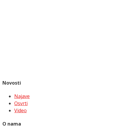
Novosti
Najave
Osvrti
Video
O nama