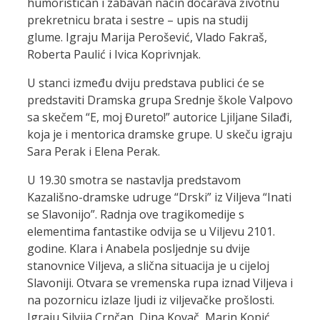
humorističan i zabavan način dočarava životnu
prekretnicu brata i sestre – upis na studij
glume. Igraju Marija Perošević, Vlado Fakraš,
Roberta Paulić i Ivica Koprivnjak.
U stanci između dviju predstava publici će se
predstaviti Dramska grupa Srednje škole Valpovo
sa skečem “E, moj Đureto!” autorice Ljiljane Silađi,
koja je i mentorica dramske grupe. U skeču igraju
Sara Perak i Elena Perak.
U 19.30 smotra se nastavlja predstavom
Kazališno-dramske udruge “Drski” iz Viljeva “Inati
se Slavonijo”. Radnja ove tragikomedije s
elementima fantastike odvija se u Viljevu 2101.
godine. Klara i Anabela posljednje su dvije
stanovnice Viljeva, a slična situacija je u cijeloj
Slavoniji. Otvara se vremenska rupa iznad Viljeva i
na pozornicu izlaze ljudi iz viljevačke prošlosti.
Igraju Silvija Crnčan, Dina Kovač, Marin Kopić,