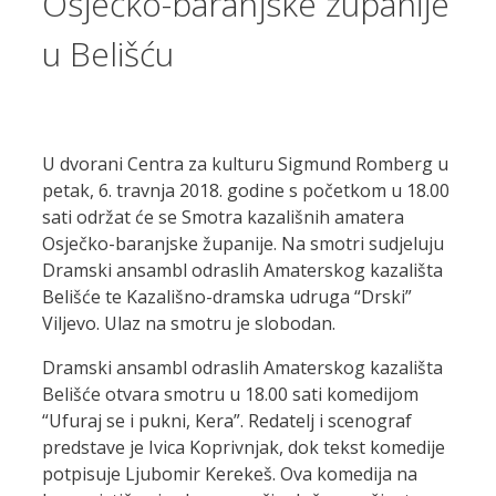
Osječko-baranjske županije
u Belišću
U dvorani Centra za kulturu Sigmund Romberg u
petak, 6. travnja 2018. godine s početkom u 18.00
sati održat će se Smotra kazališnih amatera
Osječko-baranjske županije. Na smotri sudjeluju
Dramski ansambl odraslih Amaterskog kazališta
Belišće te Kazališno-dramska udruga “Drski”
Viljevo. Ulaz na smotru je slobodan.
Dramski ansambl odraslih Amaterskog kazališta
Belišće otvara smotru u 18.00 sati komedijom
“Ufuraj se i pukni, Kera”. Redatelj i scenograf
predstave je Ivica Koprivnjak, dok tekst komedije
potpisuje Ljubomir Kerekeš. Ova komedija na