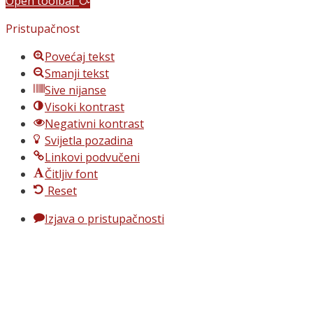
Open toolbar
Pristupačnost
Povećaj tekst
Smanji tekst
Sive nijanse
Visoki kontrast
Negativni kontrast
Svijetla pozadina
Linkovi podvučeni
Čitljiv font
Reset
Izjava o pristupačnosti