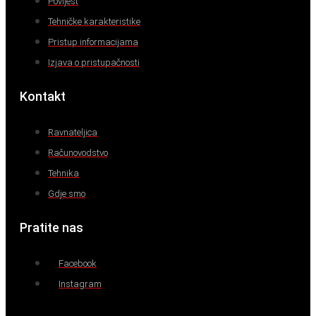
Povijest
Tehničke karakteristike
Pristup informacijama
Izjava o pristupačnosti
Kontakt
Ravnateljica
Računovodstvo
Tehnika
Gdje smo
Pratite nas
Facebook
Instagram