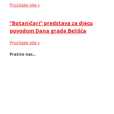
Proćitajte više »
“Botaničari” predstava za djecu
povodom Dana grada Belišća
Proćitajte više »
Pratite nas...