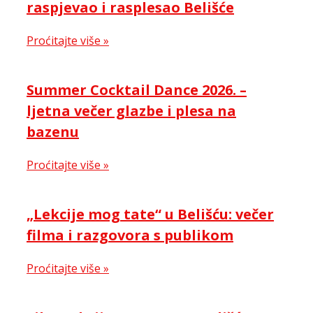
raspjevao i rasplesao Belišće
Proćitajte više »
Summer Cocktail Dance 2026. –
ljetna večer glazbe i plesa na
bazenu
Proćitajte više »
„Lekcije mog tate“ u Belišću: večer
filma i razgovora s publikom
Proćitajte više »