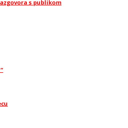
i razgovora s publikom
a”
ecu