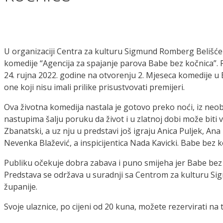
U organizaciji Centra za kulturu Sigmund Romberg Belišće u
komedije “Agencija za spajanje parova Babe bez kočnica”.
24. rujna 2022. godine na otvorenju 2. Mjeseca komedije u 
one koji nisu imali prilike prisustvovati premijeri.
Ova životna komedija nastala je gotovo preko noći, iz neo
nastupima šalju poruku da život i u zlatnoj dobi može biti v
Zbanatski, a uz nju u predstavi još igraju Anica Puljek, Ana 
Nevenka Blažević, a inspicijentica Nada Kavicki. Babe bez k
Publiku očekuje dobra zabava i puno smijeha jer Babe bez 
Predstava se održava u suradnji sa Centrom za kulturu Si
županije.
Svoje ulaznice, po cijeni od 20 kuna, možete rezervirati na