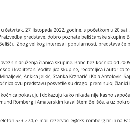
 četvrtak, 27. listopada 2022. godine, s početkom u 20 sati,
 Praizvedba predstave, dobro poznate belišćanske skupine B
Belišću. Zbog velikog interesa i popularnosti, predstava će 
baveznih druženja članica skupine. Babe bez kočnica od 2009
eseo i kvalitetan. Voditeljica skupine, redateljica i autorica 
Mihaljević, Ankica Jelkić, Stanka Krznarić i Kaja Antolović. Ša
očnica ovu predstavu posvetile su dragoj preminuloj članici 
kočnica pokazuju i dokazuju kako nikada nije kasno započet
gmund Romberg i Amaterskim kazalištem Belišće, a uz pokro
 telefon 533-274, e-mail rezervacije@cks-romberg.hr ili na Fa