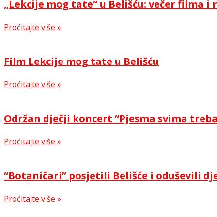
„Lekcije mog tate“ u Belišću: večer filma 
Proćitajte više »
Film Lekcije mog tate u Belišću
Proćitajte više »
Održan dječji koncert “Pjesma svima treb
Proćitajte više »
“Botaničari” posjetili Belišće i oduševili dj
Proćitajte više »