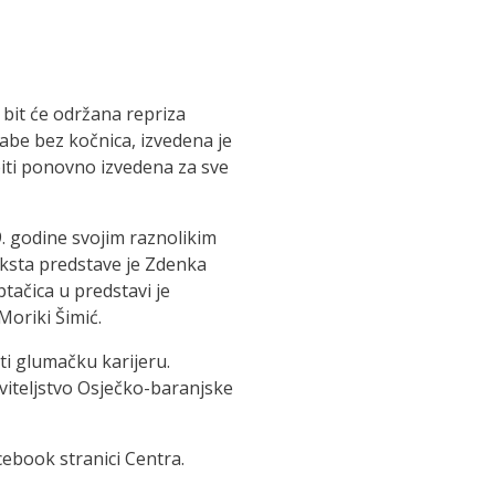
 bit će održana repriza
abe bez kočnica, izvedena je
biti ponovno izvedena za sve
. godine svojim raznolikim
teksta predstave je Zdenka
ptačica u predstavi je
Moriki Šimić.
i glumačku karijeru.
viteljstvo Osječko-baranjske
cebook stranici Centra.