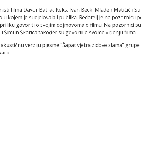
onisti filma Davor Batrac Keks, Ivan Beck, Mladen Matičić i St
o u kojem je sudjelovala i publika. Redatelj je na pozornicu
priliku govoriti o svojim dojmovoma o filmu. Na pozornici su 
 i Šimun Škarica također su govorili o svome viđenju filma.
i akustičnu verziju pjesme “Šapat vjetra zidove slama” grupe 
varu.