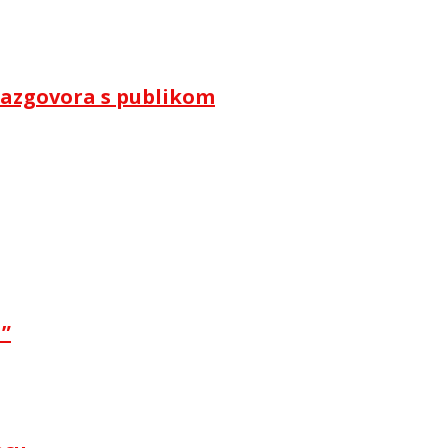
i razgovora s publikom
a”