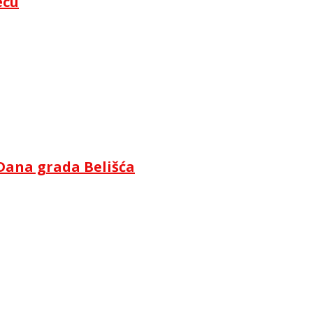
ecu
Dana grada Belišća