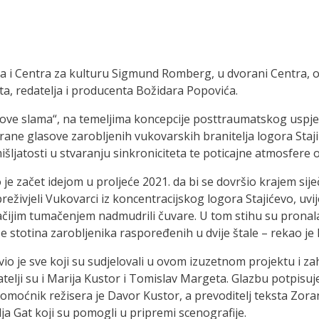
išća i Centra za kulturu Sigmund Romberg, u dvorani Centra, 
ta, redatelja i producenta Božidara Popovića.
ove slama“, na temeljima koncepcije posttraumatskog uspjeha
irane glasove zarobljenih vukovarskih branitelja logora Staji
ljatosti u stvaranju sinkroniciteta te poticajne atmosfere 
je začet idejom u proljeće 2021. da bi se dovršio krajem sij
reživjeli Vukovarci iz koncentracijskog logora Stajićevo, u
ugačijim tumačenjem nadmudrili čuvare. U tom stihu su pronal
e stotina zarobljenika raspoređenih u dvije štale – rekao je
io je sve koji su sudjelovali u ovom izuzetnom projektu i za
elji su i Marija Kustor i Tomislav Margeta. Glazbu potpisuje I
 Pomoćnik režisera je Davor Kustor, a prevoditelj teksta Zo
ja Gat koji su pomogli u pripremi scenografije.