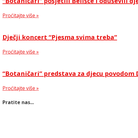
“Botaničari” posjetili Belišće i oduševili dj
Proćitajte više »
Dječji koncert “Pjesma svima treba”
Proćitajte više »
“Botaničari” predstava za djecu povodom 
Proćitajte više »
Pratite nas...