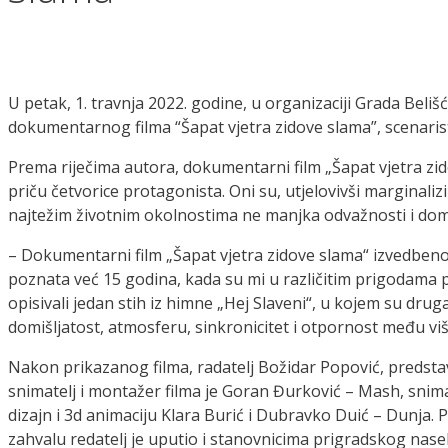
U petak, 1. travnja 2022. godine, u organizaciji Grada Bel
dokumentarnog filma “Šapat vjetra zidove slama”, scenaris
Prema riječima autora, dokumentarni film „Šapat vjetra zid
priču četvorice protagonista. Oni su, utjelovivši marginaliz
najtežim životnim okolnostima ne manjka odvažnosti i domiš
– Dokumentarni film „Šapat vjetra zidove slama“ izvedbeno 
poznata već 15 godina, kada su mi u različitim prigodama p
opisivali jedan stih iz himne „Hej Slaveni“, u kojem su dr
domišljatost, atmosferu, sinkronicitet i otpornost među viš
Nakon prikazanog filma, radatelj Božidar Popović, predstav
snimatelj i montažer filma je Goran Đurković – Mash, snimat
dizajn i 3d animaciju Klara Burić i Dubravko Duić – Dunja.
zahvalu redatelj je uputio i stanovnicima prigradskog nasel