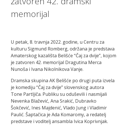
zatvoren 42. dramski
memorijal
U petak, 8. travnja 2022. godine, u Centru za
kulturu Sigmund Romberg, održana je predstava
Amaterskog kazališta Belišće “Čaj za dvije”, kojom
je zatvoren 42. memorijal Dragutina Merca
Nunoša i Ivana Nikolnikova Vanje.
Dramska skupina AK Belišće po drugi puta izvela
je komediju “Čaj za dvije” slovenskog autora
Tone Partljiča. Publiku su oduševili i nasmijali
Nevenka Blažević, Ana Srakić, Dubravko
Šokčević, Ines Majdenić, Vlado Jung i Vladimir
Paulić. Šaptačica je Ada Komaromy, a redatelj
predstave i voditelj ansambla Ivica Koprivnjak.