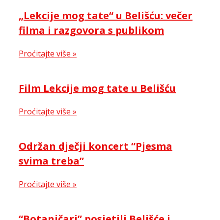
„Lekcije mog tate“ u Belišću: večer
filma i razgovora s publikom
Proćitajte više »
Film Lekcije mog tate u Belišću
Proćitajte više »
Održan dječji koncert “Pjesma
svima treba”
Proćitajte više »
“Botaničari” posjetili Belišće i