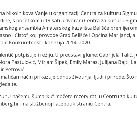
na Nikolnikova Vanje u organizaciji Centra za kulturu Sig
 godine, s početkom u 19 sati u dvorani Centra za kulturu Si
g dramskog ansambla Amaterskog kazališta Belišće premijerom
no i Čisto” koji provode Grad Belišće i Općina Marijanci, a k
ram Konkuretnost i kohezija 2014.-2020.
lentić potpisuje i režiju. U predstavi glume: Gabrijela Talić,
ora Pastulović, Mirjam Šipek, Emily Maras, Julijana Bajtl, L
r Petrović.
ičan način prikazuje odnos životinja, ljudi i prirode. Što n
ledajte.
jecu “U našemu šumarku” možete rezervirati u Centru za kul
mberg.hr i na službenoj Facebook stranici Centra.