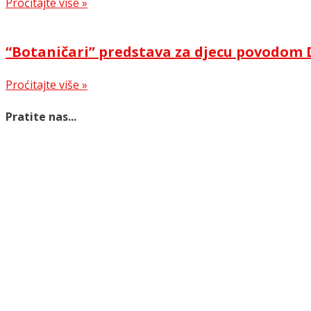
Proćitajte više »
“Botaničari” predstava za djecu povodom 
Proćitajte više »
Pratite nas...