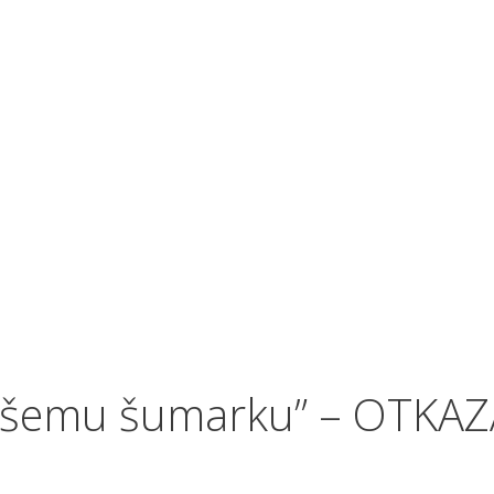
našemu šumarku” – OTKA