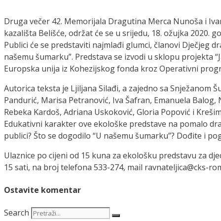
Druga večer 42. Memorijala Dragutina Merca Nunoša i Iva
kazališta Belišće, održat će se u srijedu, 18. ožujka 2020.
Publici će se predstaviti najmlađi glumci, članovi Dječje
našemu šumarku”. Predstava se izvodi u sklopu projekta “Jas
Europska unija iz Kohezijskog fonda kroz Operativni prog
Autorica teksta je Ljiljana Silađi, a zajedno sa Snježanom Šu
Pandurić, Marisa Petranović, Iva Šafran, Emanuela Balog, N
Rebeka Kardoš, Adriana Uskoković, Gloria Popović i Krešimi
Edukativni karakter ove ekološke predstave na pomalo dramat
publici? Što se dogodilo “U našemu šumarku”? Dođite i pog
Ulaznice po cijeni od 15 kuna za ekološku predstavu za d
15 sati, na broj telefona 533-274, mail ravnateljica@cks-ro
Ostavite komentar
Search