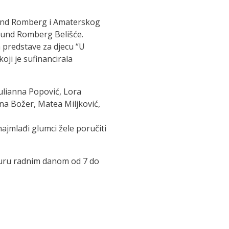
mund Romberg i Amaterskog
gmund Romberg Belišće.
 predstave za djecu “U
oji je sufinancirala
 Julianna Popović, Lora
ana Božer, Matea Miljković,
ajmlađi glumci žele poručiti
turu radnim danom od 7 do