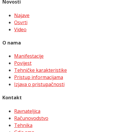
Novosti
Najave
Osvrti
Video
O nama
Manifestacije
Povijest
Tehničke karakteristike
Pristup informacijama
Izjava o pristupačnosti
Kontakt
Ravnateljica
Računovodstvo
Tehnika