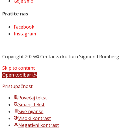
Gdje smo
Pratite nas
Facebook
Instagram
Copyright 2025© Centar za kulturu Sigmund Romberg
Skip to content
Open toolbar
Pristupačnost
Povećaj tekst
Smanji tekst
Sive nijanse
Visoki kontrast
Negativni kontrast