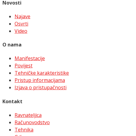
Novosti
Najave
Osvrti
Video
O nama
Manifestacije
Povijest
Tehničke karakteristike
Pristup informacijama
Izjava o pristupačnosti
Kontakt
Ravnateljica
Računovodstvo
Tehnika