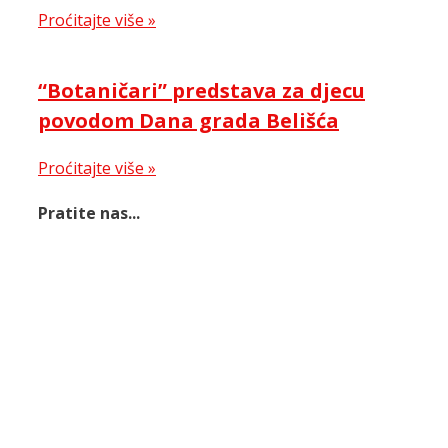
Proćitajte više »
“Botaničari” predstava za djecu
povodom Dana grada Belišća
Proćitajte više »
Pratite nas...