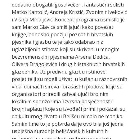
dodatno obogatili gosti večeri, fantastični solisti
Matko Kantolić, Andreja Kristić, Zvonimir Iveković
i Višnja Mihaljević. Koncept programa osmislio je
sam Marko Glavica smišljajući kako povezati
knjige, odnosno poeziju poznatih hrvatskih
pjesnika i glazbu te je tako odabrao niz
uglazbljenih stihova koji su skriveni u mnogim
bezvremenskim pjesmama Arsena Dedića,
Olivera Dragojevića i drugih istaknutih hrvatskih
glazbenika. Uz predivnu glazbu i stihove,
posjetitelji su mogli uživati u kušanju raznovrsnih
vina, domaćih sireva i orašastih plodova koje su
organizatori priredili zahvaljujući brojnim
lokalnim sponzorima. Izvrsna posjećenost i
brojni aplauzi koje su izvođači primili pokazali su
da kulturnog života u Belišću nimalo ne manjka.
Samim time to je potvrda da je ovo bila još jedna
uspješna suradnja belišćanskih kulturnih
ustanova, suradnja koja uistinu obogaćuje