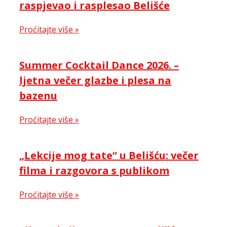
raspjevao i rasplesao Belišće
Proćitajte više »
Summer Cocktail Dance 2026. –
ljetna večer glazbe i plesa na
bazenu
Proćitajte više »
„Lekcije mog tate“ u Belišću: večer
filma i razgovora s publikom
Proćitajte više »