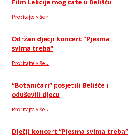
Film Lekcije mog tate u Belišću
Proćitajte više »
Održan dječji koncert “Pjesma
svima treba”
Proćitajte više »
“Botaničari” posjetili Belišće i
oduševili djecu
Proćitajte više »
Dječji koncert “Pjesma svima treba”