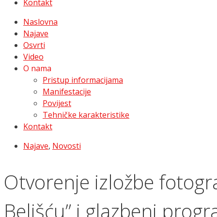
Kontakt
Naslovna
Najave
Osvrti
Video
O nama
Pristup informacijama
Manifestacije
Povijest
Tehničke karakteristike
Kontakt
Najave
,
Novosti
Otvorenje izložbe fotograf
Belišću” i glazbeni prog