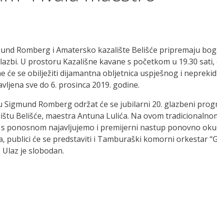
igmund Romberg i Amatersko kazalište Belišće pripremaju bo
zbi. U prostoru Kazališne kavane s početkom u 19.30 sati, 
čime će se obilježiti dijamantna obljetnica uspješnog i nepre
avljena sve do 6. prosinca 2019. godine.
ru Sigmund Romberg održat će se jubilarni 20. glazbeni pro
ištu Belišće, maestra Antuna Lulića. Na ovom tradicional
a, a s ponosnom najavljujemo i premijerni nastup ponovno 
 publici će se predstaviti i Tamburaški komorni orkestar “G
 Ulaz je slobodan.