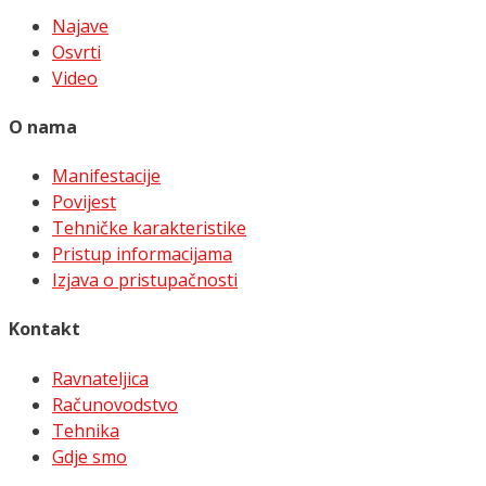
Najave
Osvrti
Video
O nama
Manifestacije
Povijest
Tehničke karakteristike
Pristup informacijama
Izjava o pristupačnosti
Kontakt
Ravnateljica
Računovodstvo
Tehnika
Gdje smo