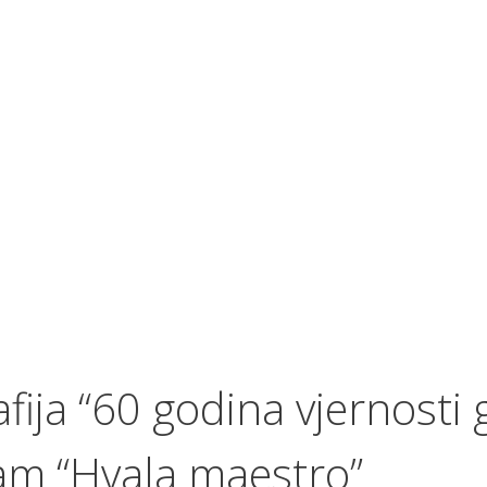
ija “60 godina vjernosti g
ram “Hvala maestro”