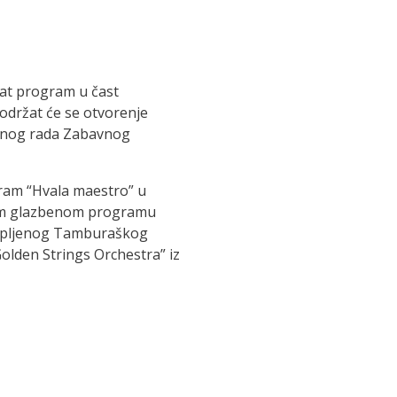
gat program u čast
održat će se otvorenje
kidnog rada Zabavnog
gram “Hvala maestro” u
nom glazbenom programu
okupljenog Tamburaškog
olden Strings Orchestra” iz