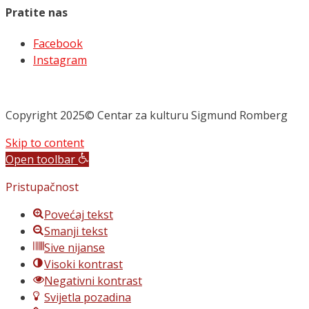
Pratite nas
Facebook
Instagram
Copyright 2025© Centar za kulturu Sigmund Romberg
Skip to content
Open toolbar
Pristupačnost
Povećaj tekst
Smanji tekst
Sive nijanse
Visoki kontrast
Negativni kontrast
Svijetla pozadina