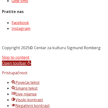
Gdje smo
Pratite nas
Facebook
Instagram
Copyright 2025© Centar za kulturu Sigmund Romberg
Skip to content
Open toolbar
Pristupačnost
Povećaj tekst
Smanji tekst
Sive nijanse
Visoki kontrast
Negativni kontrast