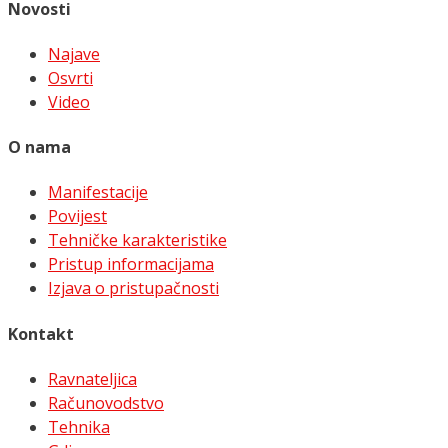
Novosti
Najave
Osvrti
Video
O nama
Manifestacije
Povijest
Tehničke karakteristike
Pristup informacijama
Izjava o pristupačnosti
Kontakt
Ravnateljica
Računovodstvo
Tehnika