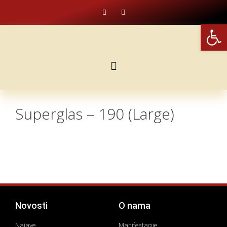
Open
Superglas – 190 (Large)
Novosti
O nama
Najave
Manifestacije