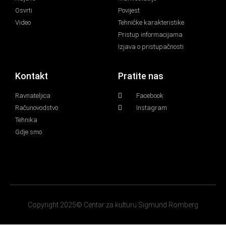
Osvrti
Povijest
Video
Tehničke karakteristike
Pristup informacijama
Izjava o pristupačnosti
Kontakt
Pratite nas
Ravnateljica
Facebook
Računovodstvo
Instagram
Tehnika
Gdje smo
Copyright 2025© Centar za kulturu Sigmund Romberg