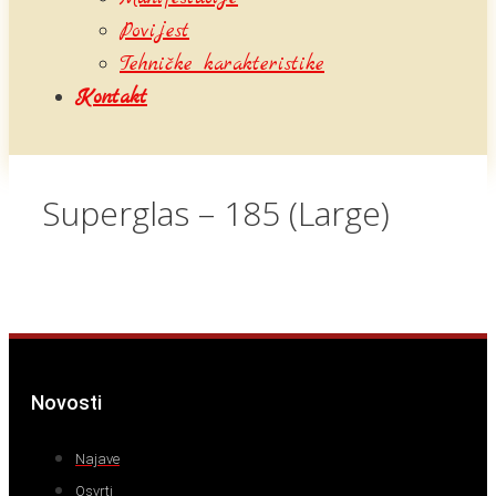
Povijest
Tehničke karakteristike
Kontakt
Superglas – 185 (Large)
Novosti
Najave
Osvrti