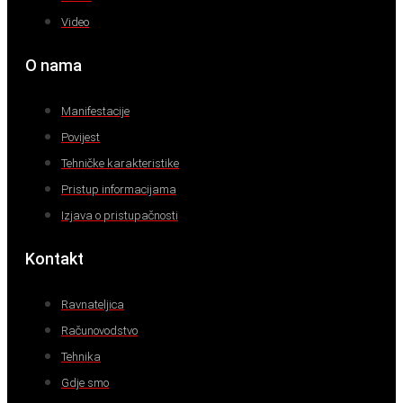
Video
O nama
Manifestacije
Povijest
Tehničke karakteristike
Pristup informacijama
Izjava o pristupačnosti
Kontakt
Ravnateljica
Računovodstvo
Tehnika
Gdje smo