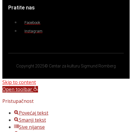
Pratite nas
Facebook
Instagram
Copyright 2025© Centar za kulturu Sigmund Romberg
Skip to content
Open toolbar
Pristupačnost
Povećaj tekst
Smanji tekst
Sive nijanse