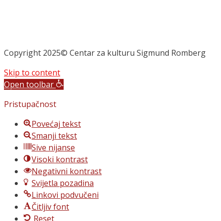
Copyright 2025© Centar za kulturu Sigmund Romberg
Skip to content
Open toolbar
Pristupačnost
Povećaj tekst
Smanji tekst
Sive nijanse
Visoki kontrast
Negativni kontrast
Svijetla pozadina
Linkovi podvučeni
Čitljiv font
Reset