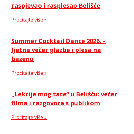
raspjevao i rasplesao Belišće
Proćitajte više »
Summer Cocktail Dance 2026. –
ljetna večer glazbe i plesa na
bazenu
Proćitajte više »
„Lekcije mog tate“ u Belišću: večer
filma i razgovora s publikom
Proćitajte više »