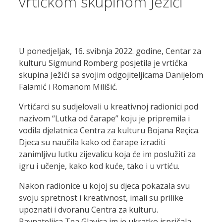
vrtićkom skupinom Ježići
U ponedjeljak, 16. svibnja 2022. godine, Centar za
kulturu Sigmund Romberg posjetila je vrtićka
skupina Ježići sa svojim odgojiteljicama Danijelom
Falamić i Romanom Milišić.
Vrtićarci su sudjelovali u kreativnoj radionici pod
nazivom “Lutka od čarape” koju je pripremila i
vodila djelatnica Centra za kulturu Bojana Reçica.
Djeca su naučila kako od čarape izraditi
zanimljivu lutku zijevalicu koja će im poslužiti za
igru i učenje, kako kod kuće, tako i u vrtiću.
Nakon radionice u kojoj su djeca pokazala svu
svoju spretnost i kreativnost, imali su prilike
upoznati i dvoranu Centra za kulturu.
Ravnateljica Tea Glavica im je ukratko ispričala