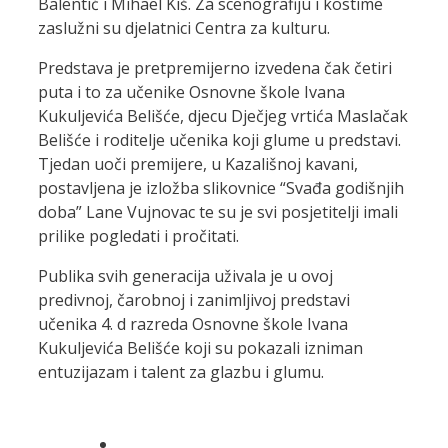
Balentić i Mihael Kiš. Za scenografiju i kostime
zaslužni su djelatnici Centra za kulturu.
Predstava je pretpremijerno izvedena čak četiri
puta i to za učenike Osnovne škole Ivana
Kukuljevića Belišće, djecu Dječjeg vrtića Maslačak
Belišće i roditelje učenika koji glume u predstavi.
Tjedan uoči premijere, u Kazališnoj kavani,
postavljena je izložba slikovnice “Svađa godišnjih
doba” Lane Vujnovac te su je svi posjetitelji imali
prilike pogledati i pročitati.
Publika svih generacija uživala je u ovoj
predivnoj, čarobnoj i zanimljivoj predstavi
učenika 4. d razreda Osnovne škole Ivana
Kukuljevića Belišće koji su pokazali izniman
entuzijazam i talent za glazbu i glumu.