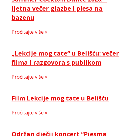
ljetna večer glazbe i plesa na
bazenu
Proćitajte više »
„Lekcije mog tate“ u Belišću: večer
filma i razgovora s publikom
Proćitajte više »
Film Lekcije mog tate u Belišću
Proćitajte više »
Održan dječji koncert “Pjesma