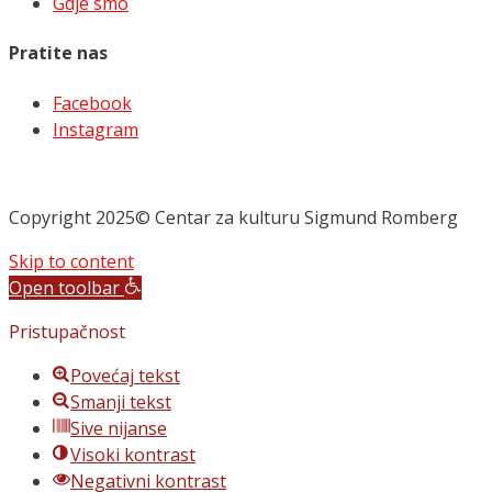
Gdje smo
Pratite nas
Facebook
Instagram
Copyright 2025© Centar za kulturu Sigmund Romberg
Skip to content
Open toolbar
Pristupačnost
Povećaj tekst
Smanji tekst
Sive nijanse
Visoki kontrast
Negativni kontrast