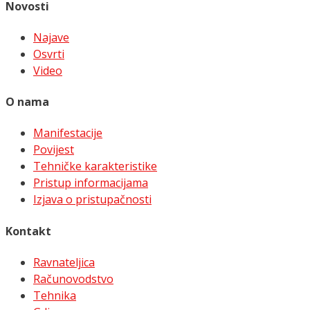
Novosti
Najave
Osvrti
Video
O nama
Manifestacije
Povijest
Tehničke karakteristike
Pristup informacijama
Izjava o pristupačnosti
Kontakt
Ravnateljica
Računovodstvo
Tehnika