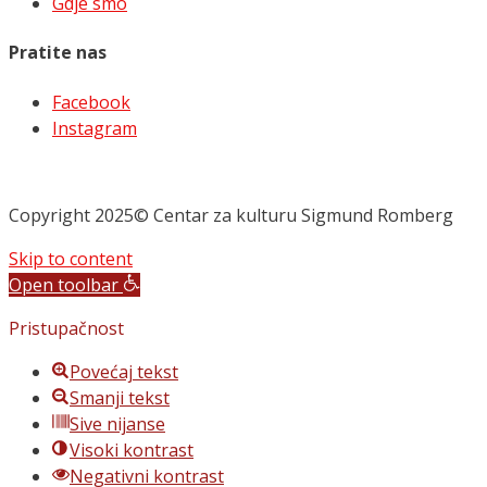
Gdje smo
Pratite nas
Facebook
Instagram
Copyright 2025© Centar za kulturu Sigmund Romberg
Skip to content
Open toolbar
Pristupačnost
Povećaj tekst
Smanji tekst
Sive nijanse
Visoki kontrast
Negativni kontrast