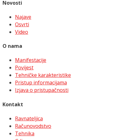
Novosti
Najave
Osvrti
Video
O nama
Manifestacije
Povijest
Tehničke karakteristike
Pristup informacijama
Izjava o pristupačnosti
Kontakt
Ravnateljica
Računovodstvo
Tehnika