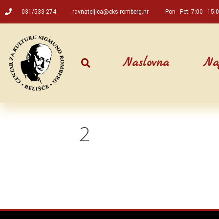
031/533-274
ravnateljica@cks-romberg.hr
Pon - Pet: 7:00 - 15:
Naslovna
Na
2