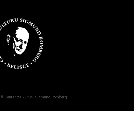
5© Centar za kulturu Sigmund Romberg