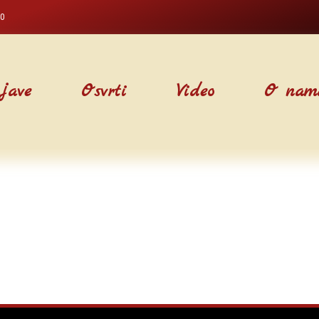
00
jave
Osvrti
Video
O nam