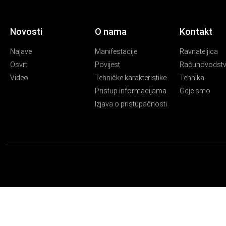
Novosti
O nama
Kontakt
Najave
Manifestacije
Ravnateljica
Osvrti
Povijest
Računovodst
Video
Tehničke karakteristike
Tehnika
Pristup informacijama
Gdje smo
Izjava o pristupačnosti