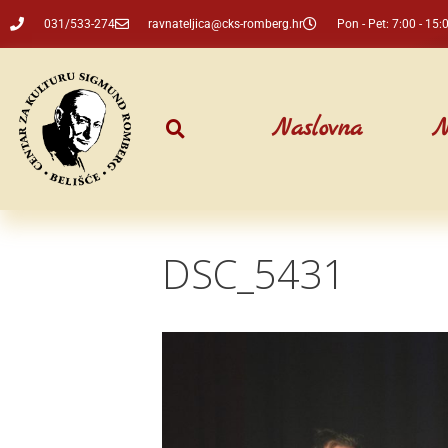
031/533-274
ravnateljica@cks-romberg.hr
Pon - Pet: 7:00 - 15:
Naslovna
N
DSC_5431