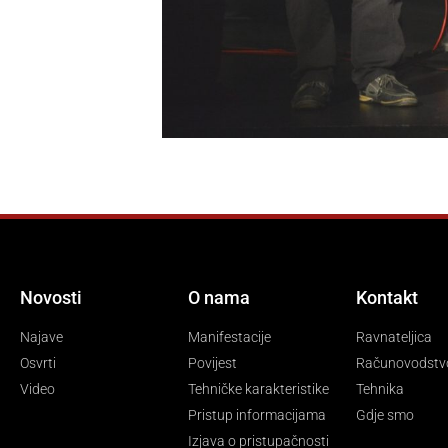
Novosti
O nama
Kontakt
Najave
Manifestacije
Ravnateljica
Osvrti
Povijest
Računovodstv
Video
Tehničke karakteristike
Tehnika
Pristup informacijama
Gdje smo
Izjava o pristupačnosti