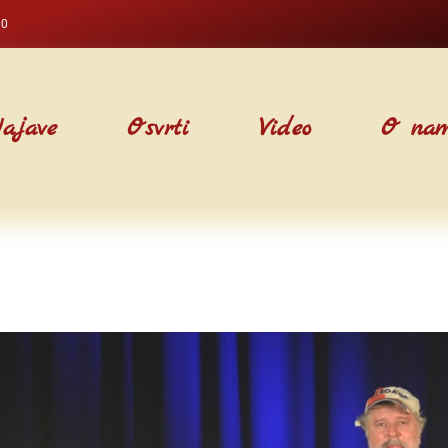
00
ajave
Osvrti
Video
O na