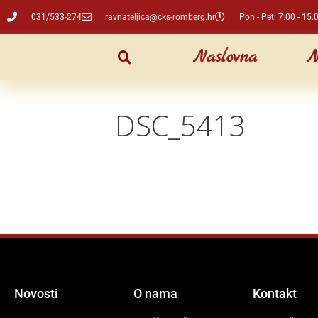
031/533-274
ravnateljica@cks-romberg.hr
Pon - Pet: 7:00 - 15:
Naslovna
N
DSC_5413
Novosti
O nama
Kontakt