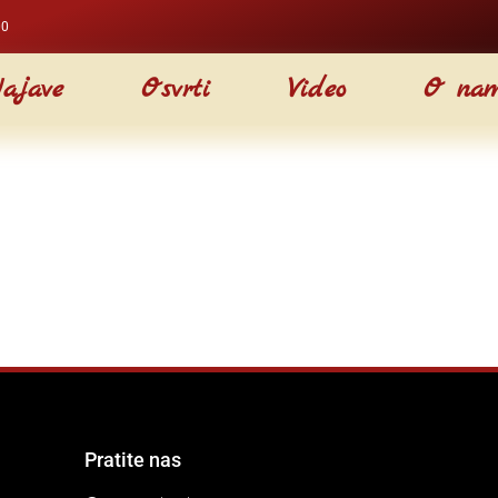
00
ajave
Osvrti
Video
O na
Pratite nas