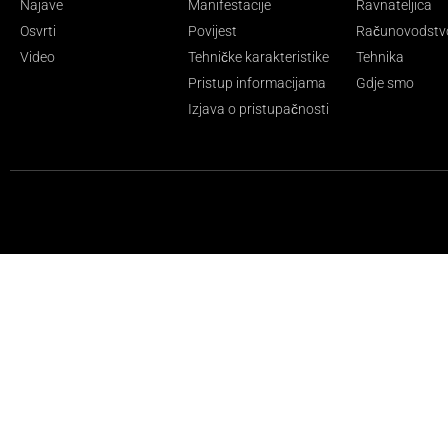
Najave
Manifestacije
Ravnateljica
Osvrti
Povijest
Računovodstv
Video
Tehničke karakteristike
Tehnika
Pristup informacijama
Gdje smo
Izjava o pristupačnosti