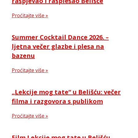
raspjevao i rasplesao Belišće
Proćitajte više »
Summer Cocktail Dance 2026. –
ljetna večer glazbe i plesa na
bazenu
Proćitajte više »
„Lekcije mog tate“ u Belišću: večer
filma i razgovora s publikom
Proćitajte više »
Film Lekcije mog tate u Belišću