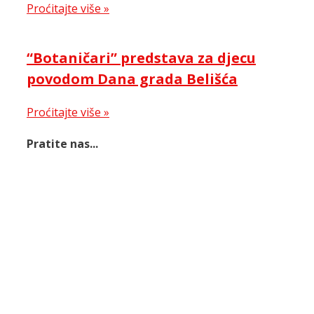
Proćitajte više »
“Botaničari” predstava za djecu
povodom Dana grada Belišća
Proćitajte više »
Pratite nas...