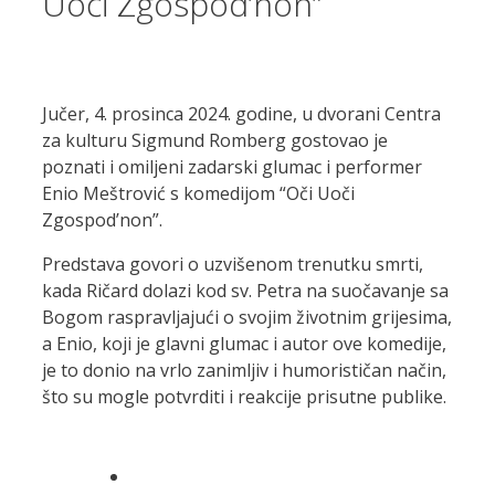
Uoči Zgospod’non”
Jučer, 4. prosinca 2024. godine, u dvorani Centra
za kulturu Sigmund Romberg gostovao je
poznati i omiljeni zadarski glumac i performer
Enio Meštrović s komedijom “Oči Uoči
Zgospod’non”.
Predstava govori o uzvišenom trenutku smrti,
kada Ričard dolazi kod sv. Petra na suočavanje sa
Bogom raspravljajući o svojim životnim grijesima,
a Enio, koji je glavni glumac i autor ove komedije,
je to donio na vrlo zanimljiv i humorističan način,
što su mogle potvrditi i reakcije prisutne publike.