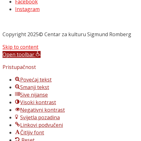
Facebook
Instagram
Copyright 2025© Centar za kulturu Sigmund Romberg
Skip to content
Open toolbar
Pristupačnost
Povećaj tekst
Smanji tekst
Sive nijanse
Visoki kontrast
Negativni kontrast
Svijetla pozadina
Linkovi podvučeni
Čitljiv font
Reset